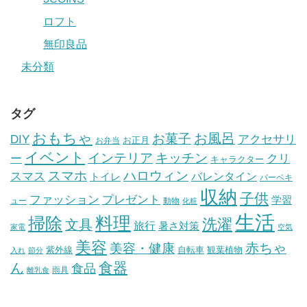
ロフト
無印良品
未分類
タグ
おもちゃ
お風呂
お菓子
DIY
アクセサリ
お正月
お弁当
イベント
インテリア
キッチン
ー
クリ
キャラクター
スマホ
ハロウィン
スマス
トイレ
バレンタイン
バーベキ
収納
子供
ファッション
プレゼント
学習
ュー
動物
化粧
生活
掃除
料理
洗濯
文具
旅行
暑さ対策
家電
空気
美容
赤ちゃ
美容・健康
紫外線
自転車
観葉植物
入れ
節分
食器
ん
食品
雨具
離乳食