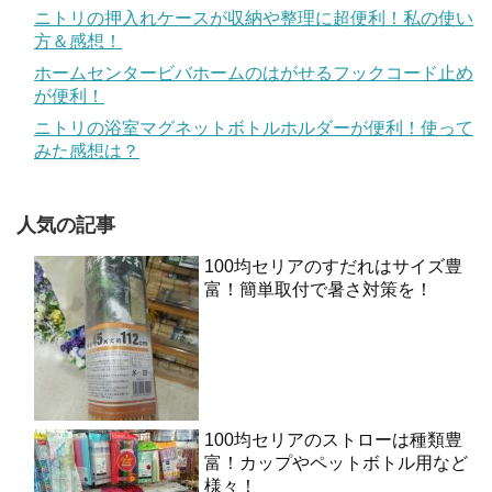
ニトリの押入れケースが収納や整理に超便利！私の使い
方＆感想！
ホームセンタービバホームのはがせるフックコード止め
が便利！
ニトリの浴室マグネットボトルホルダーが便利！使って
みた感想は？
人気の記事
100均セリアのすだれはサイズ豊
富！簡単取付で暑さ対策を！
100均セリアのストローは種類豊
富！カップやペットボトル用など
様々！