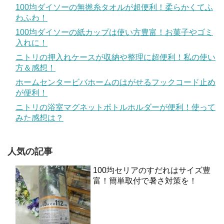
100均ダイソーの無撚糸タオルが超便利！柔らかくてふ
わふわ！
100均ダイソーの紙カップは使い方豊富！お菓子やゴミ
入れに！
ニトリの押入れケースが収納や整理に超便利！私の使い
方＆感想！
ホームセンタービバホームのはがせるフックコード止め
が便利！
ニトリの浴室マグネットボトルホルダーが便利！使って
みた感想は？
人気の記事
100均セリアのすだれはサイズ豊
富！簡単取付で暑さ対策を！