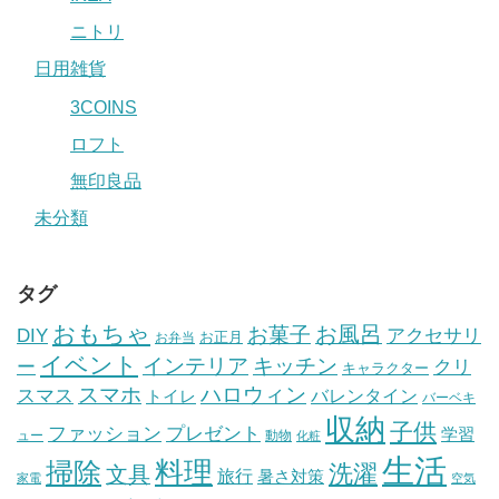
ニトリ
日用雑貨
3COINS
ロフト
無印良品
未分類
タグ
おもちゃ
お風呂
お菓子
DIY
アクセサリ
お正月
お弁当
イベント
インテリア
キッチン
ー
クリ
キャラクター
スマホ
ハロウィン
スマス
トイレ
バレンタイン
バーベキ
収納
子供
ファッション
プレゼント
学習
ュー
動物
化粧
生活
掃除
料理
洗濯
文具
旅行
暑さ対策
家電
空気