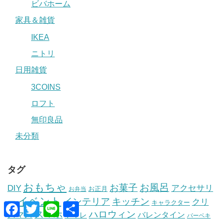
ビバホーム
家具＆雑貨
IKEA
ニトリ
日用雑貨
3COINS
ロフト
無印良品
未分類
タグ
おもちゃ
お風呂
お菓子
DIY
アクセサリ
お正月
お弁当
イベント
インテリア
キッチン
ー
クリ
キャラクター
F
T
L
共
a
w
i
有
スマホ
ハロウィン
スマス
トイレ
バレンタイン
バーベキ
c
i
n