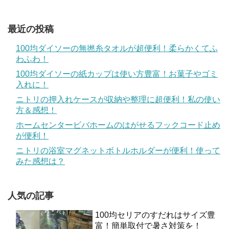
最近の投稿
100均ダイソーの無撚糸タオルが超便利！柔らかくてふ
わふわ！
100均ダイソーの紙カップは使い方豊富！お菓子やゴミ
入れに！
ニトリの押入れケースが収納や整理に超便利！私の使い
方＆感想！
ホームセンタービバホームのはがせるフックコード止め
が便利！
ニトリの浴室マグネットボトルホルダーが便利！使って
みた感想は？
人気の記事
100均セリアのすだれはサイズ豊
富！簡単取付で暑さ対策を！