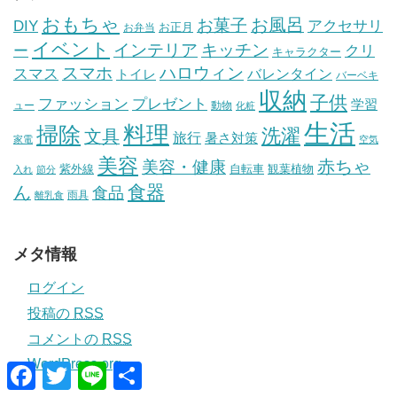
おもちゃ
お風呂
お菓子
DIY
アクセサリ
お正月
お弁当
イベント
インテリア
キッチン
ー
クリ
キャラクター
スマホ
ハロウィン
スマス
トイレ
バレンタイン
バーベキ
収納
子供
ファッション
プレゼント
学習
ュー
動物
化粧
生活
掃除
料理
洗濯
文具
旅行
暑さ対策
家電
空気
美容
赤ちゃ
美容・健康
紫外線
自転車
観葉植物
入れ
節分
食器
ん
食品
雨具
離乳食
メタ情報
ログイン
投稿の
RSS
コメントの
RSS
WordPress.org
F
T
L
共
a
w
i
有
c
i
n