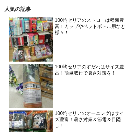
人気の記事
100均セリアのストローは種類豊
富！カップやペットボトル用など
様々！
100均セリアのすだれはサイズ豊
富！簡単取付で暑さ対策を！
100均セリアのオーニングはサイ
ズ豊富！暑さ対策＆節電＆目隠
し！