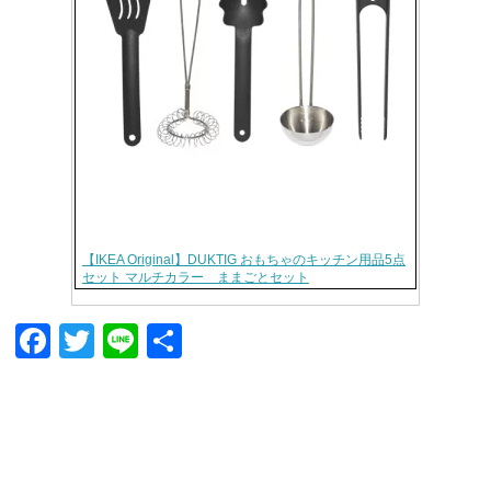
【IKEA Original】DUKTIG おもちゃのキッチン用品5点
セット マルチカラー ままごとセット
F
T
Li
共
a
wi
n
有
c
tt
e
e
er
b