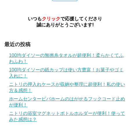
いつも
クリック
で応援してくださり
誠にありがとうございます!
最近の投稿
100均ダイソーの無撚糸タオルが超便利！柔らかくてふ
わふわ！
100均ダイソーの紙カップは使い方豊富！お菓子やゴミ
入れに！
ニトリの押入れケースが収納や整理に超便利！私の使い
方＆感想！
ホームセンタービバホームのはがせるフックコード止め
が便利！
ニトリの浴室マグネットボトルホルダーが便利！使って
みた感想は？