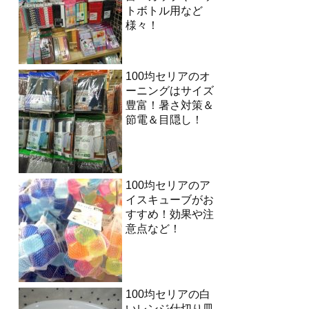
トボトル用など
様々！
100均セリアのオ
ーニングはサイズ
豊富！暑さ対策＆
節電＆目隠し！
100均セリアのア
イスキューブがお
すすめ！効果や注
意点など！
100均セリアの白
いレンジ仕切り皿