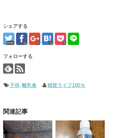
シェアする
error
0
0
フォローする
子供
,
離乳食
雑貨ライフ100％
関連記事