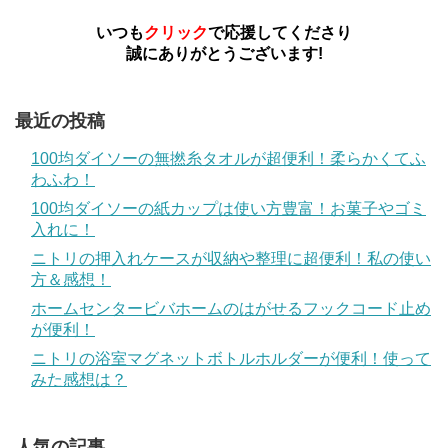
いつも
クリック
で応援してくださり
誠にありがとうございます!
最近の投稿
100均ダイソーの無撚糸タオルが超便利！柔らかくてふ
わふわ！
100均ダイソーの紙カップは使い方豊富！お菓子やゴミ
入れに！
ニトリの押入れケースが収納や整理に超便利！私の使い
方＆感想！
ホームセンタービバホームのはがせるフックコード止め
が便利！
ニトリの浴室マグネットボトルホルダーが便利！使って
みた感想は？
人気の記事