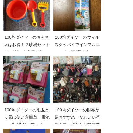
100均ダイソーのおもち
100均ダイソーのウィル
ゃはお得！？砂場セット
スグッバイでインフルエ
のメリット＆デメリッ
ンザ対策を！
ト！
100均ダイソーの毛玉と
100均ダイソーの財布が
り器は使い方簡単！電池
超おすすめ！かわいい革
式で作業が楽々！
製＆二つ折りなど種類豊
富！