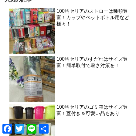
100均セリアのストローは種類豊
富！カップやペットボトル用など
様々！
100均セリアのすだれはサイズ豊
富！簡単取付で暑さ対策を！
100均セリアのゴミ箱はサイズ豊
富！蓋付き＆可愛い品もあり！
F
T
L
共
a
w
i
有
c
i
n