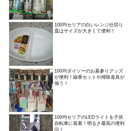
100均セリアの白いレンジ仕切り
皿はサイズが大きくて便利！
100均ダイソーのお墓参りグッズ
が便利！線香セットや掃除道具が
揃う！
100均セリアのLEDライトを子供
自転車に装着！明るさ最高の便利
品！