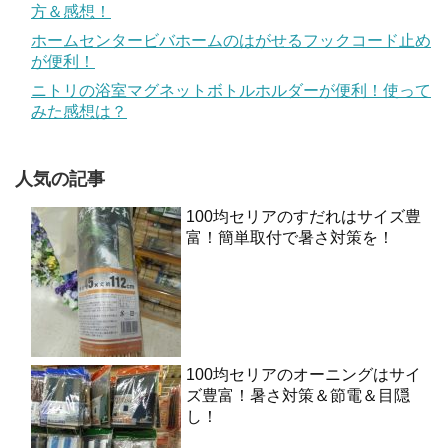
方＆感想！
ホームセンタービバホームのはがせるフックコード止め
が便利！
ニトリの浴室マグネットボトルホルダーが便利！使って
みた感想は？
人気の記事
100均セリアのすだれはサイズ豊
富！簡単取付で暑さ対策を！
100均セリアのオーニングはサイ
ズ豊富！暑さ対策＆節電＆目隠
し！