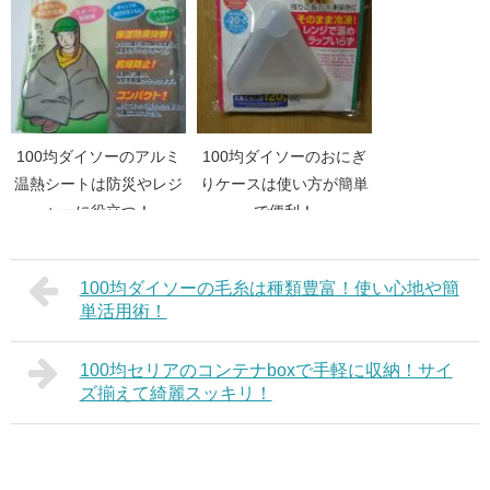
100均ダイソーのアルミ
100均ダイソーのおにぎ
温熱シートは防災やレジ
りケースは使い方が簡単
ャーに役立つ！
で便利！
100均ダイソーの毛糸は種類豊富！使い心地や簡
単活用術！
100均セリアのコンテナboxで手軽に収納！サイ
ズ揃えて綺麗スッキリ！