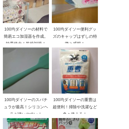
100均ダイソーの材料で
100均ダイソー便利グッ
簡易エコ加湿器を作成。
ズのキャップはずしの特
効果絶大！乾燥対策！
徴と感想！
100均ダイソーのスパチ
100均ダイソーの重曹は
ュラが最高！シリコンヘ
超便利！掃除や洗濯など
ラが使いやすい！
色々使える！