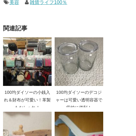
美容
雑貨ライフ100％
関連記事
100均ダイソーの小銭入
100均ダイソーのデコジ
れ＆財布が可愛い！革製
ャーは可愛い透明容器で
もおしゃれ！
収納に便利！