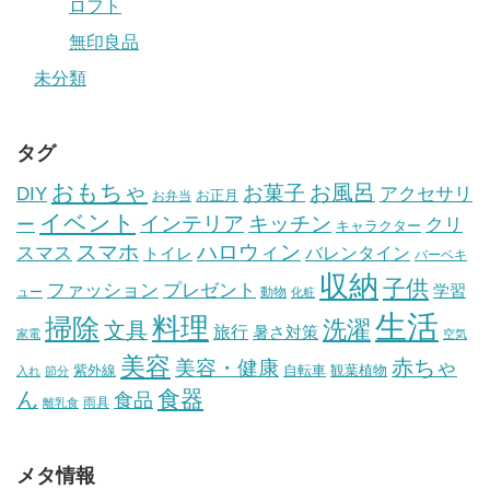
ロフト
無印良品
未分類
タグ
おもちゃ
お風呂
お菓子
DIY
アクセサリ
お正月
お弁当
イベント
インテリア
キッチン
ー
クリ
キャラクター
スマホ
ハロウィン
スマス
トイレ
バレンタイン
バーベキ
収納
子供
ファッション
プレゼント
学習
ュー
動物
化粧
生活
掃除
料理
洗濯
文具
旅行
暑さ対策
家電
空気
美容
赤ちゃ
美容・健康
紫外線
自転車
観葉植物
入れ
節分
食器
ん
食品
雨具
離乳食
メタ情報