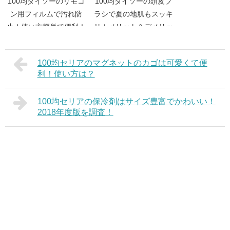
100均ダイソーのリモコ
100均ダイソーの頭皮ブ
ン用フィルムで汚れ防
ラシで夏の地肌もスッキ
止！使い方簡単で便利！
リ！メリット＆デメリッ
ト！
100均セリアのマグネットのカゴは可愛くて便
利！使い方は？
100均セリアの保冷剤はサイズ豊富でかわいい！
2018年度版を調査！