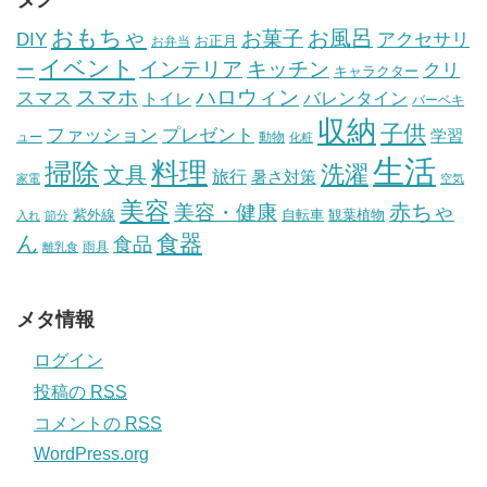
おもちゃ
お風呂
お菓子
DIY
アクセサリ
お正月
お弁当
イベント
インテリア
キッチン
ー
クリ
キャラクター
スマホ
ハロウィン
スマス
トイレ
バレンタイン
バーベキ
収納
子供
ファッション
プレゼント
学習
ュー
動物
化粧
生活
掃除
料理
洗濯
文具
旅行
暑さ対策
家電
空気
美容
赤ちゃ
美容・健康
紫外線
自転車
観葉植物
入れ
節分
食器
ん
食品
雨具
離乳食
メタ情報
ログイン
投稿の
RSS
コメントの
RSS
WordPress.org