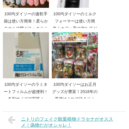
100均ダイソーの速乾手
100均ダイソーのミルク
袋は使い方簡単！柔らか
フォーマーは使い方簡
タオルで髪がスッキリ！
単！カフェ風の泡たてが
できます！
100均ダイソーのラミネ
100均ダイソーはお正月
ートフィルムが超便利！
グッズが豊富！2018年の
名刺サイズで実践！
準備はこれで決まり！
ニトリのフェイク観葉植物ドラセナがオスス
メ！偽物だがオシャレ！