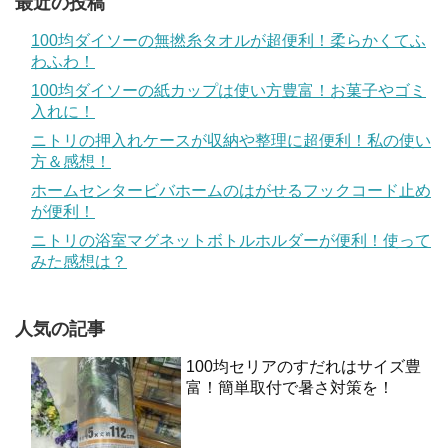
最近の投稿
100均ダイソーの無撚糸タオルが超便利！柔らかくてふ
わふわ！
100均ダイソーの紙カップは使い方豊富！お菓子やゴミ
入れに！
ニトリの押入れケースが収納や整理に超便利！私の使い
方＆感想！
ホームセンタービバホームのはがせるフックコード止め
が便利！
ニトリの浴室マグネットボトルホルダーが便利！使って
みた感想は？
人気の記事
100均セリアのすだれはサイズ豊
富！簡単取付で暑さ対策を！