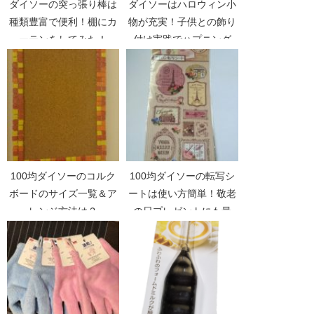
ダイソーの突っ張り棒は
ダイソーはハロウィン小
種類豊富で便利！棚にカ
物が充実！子供との飾り
ーテンをしてみた！
付け実践でハプニング
が！
100均ダイソーのコルク
100均ダイソーの転写シ
ボードのサイズ一覧＆ア
ートは使い方簡単！敬老
レンジ方法は？
の日プレゼントにも最
適！