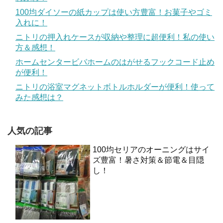
100均ダイソーの紙カップは使い方豊富！お菓子やゴミ
入れに！
ニトリの押入れケースが収納や整理に超便利！私の使い
方＆感想！
ホームセンタービバホームのはがせるフックコード止め
が便利！
ニトリの浴室マグネットボトルホルダーが便利！使って
みた感想は？
人気の記事
100均セリアのオーニングはサイ
ズ豊富！暑さ対策＆節電＆目隠
し！