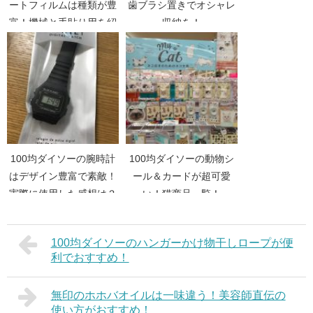
ートフィルムは種類が豊
歯ブラシ置きでオシャレ
富！機械と手貼り用を紹
収納を！
介。
100均ダイソーの腕時計
100均ダイソーの動物シ
はデザイン豊富で素敵！
ール＆カードが超可愛
実際に使用した感想は？
い！猫商品一覧！
100均ダイソーのハンガーかけ物干しロープが便
利でおすすめ！
無印のホホバオイルは一味違う！美容師直伝の
使い方がおすすめ！