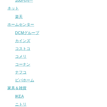
100円均一
ネット
楽天
ホームセンター
DCMグループ
カインズ
コストコ
コメリ
コーナン
ナフコ
ビバホーム
家具＆雑貨
IKEA
ニトリ