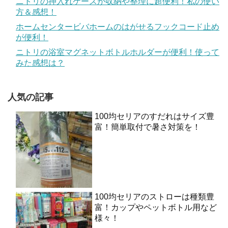
ニトリの押入れケースが収納や整理に超便利！私の使い
方＆感想！
ホームセンタービバホームのはがせるフックコード止め
が便利！
ニトリの浴室マグネットボトルホルダーが便利！使って
みた感想は？
人気の記事
100均セリアのすだれはサイズ豊
富！簡単取付で暑さ対策を！
100均セリアのストローは種類豊
富！カップやペットボトル用など
様々！