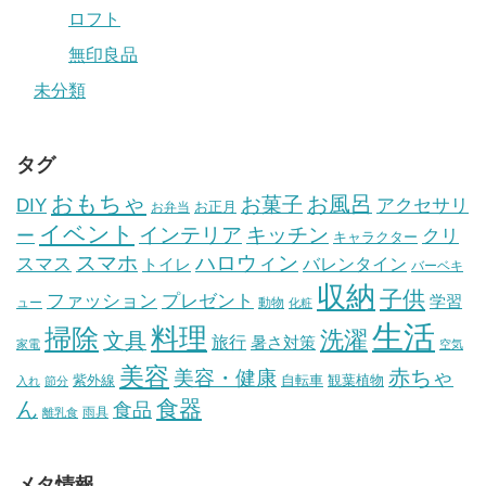
ロフト
無印良品
未分類
タグ
おもちゃ
お風呂
お菓子
DIY
アクセサリ
お正月
お弁当
イベント
インテリア
キッチン
ー
クリ
キャラクター
スマホ
ハロウィン
スマス
トイレ
バレンタイン
バーベキ
収納
子供
ファッション
プレゼント
学習
ュー
動物
化粧
生活
掃除
料理
洗濯
文具
旅行
暑さ対策
家電
空気
美容
赤ちゃ
美容・健康
紫外線
自転車
観葉植物
入れ
節分
食器
ん
食品
雨具
離乳食
メタ情報