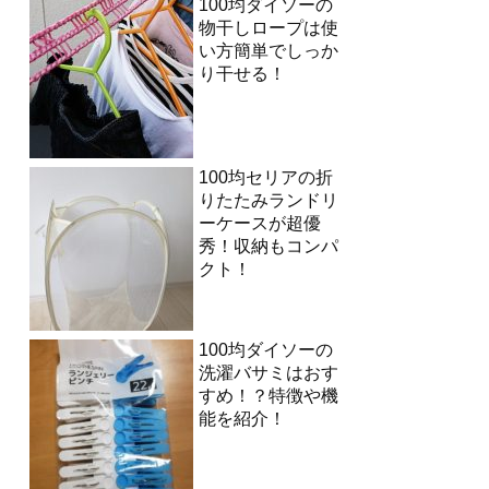
100均ダイソーの
物干しロープは使
い方簡単でしっか
り干せる！
100均セリアの折
りたたみランドリ
ーケースが超優
秀！収納もコンパ
クト！
100均ダイソーの
洗濯バサミはおす
すめ！？特徴や機
能を紹介！