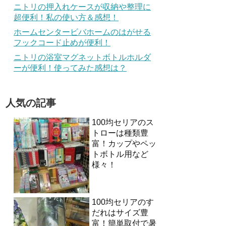
ニトリの押入れケースが収納や整理に
超便利！私の使い方＆感想！
ホームセンタービバホームのはがせる
フックコード止めが便利！
ニトリの浴室マグネットボトルホルダ
ーが便利！使ってみた感想は？
人気の記事
100均セリアのス
トローは種類豊
富！カップやペッ
トボトル用など
様々！
100均セリアのす
だれはサイズ豊
富！簡単取付で暑