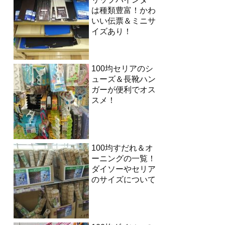
は種類豊富！かわ
いい伝票＆ミニサ
イズあり！
100均セリアのシ
ューズ＆長靴ハン
ガーが便利でオス
スメ！
100均すだれ＆オ
ーニングの一覧！
ダイソーやセリア
のサイズについて