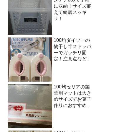
に収納！サイズ揃
えて綺麗スッキ
リ！
100均ダイソーの
物干し竿ストッパ
ーでガッチリ固
定！注意点など！
100均セリアの製
菓用マットは大き
めサイズでお菓子
作りにおすすめ！