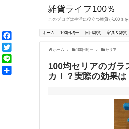
雑貨ライフ100％
このブログは生活に役立つ雑貨が100％
ホーム
100円均一
日用雑貨
家具＆雑貨
F
ホーム
100円均一
セリア
a
T
c
100均セリアのガ
w
L
e
カ！？実際の効果は
i
i
共
b
t
n
有
o
t
e
o
e
k
r