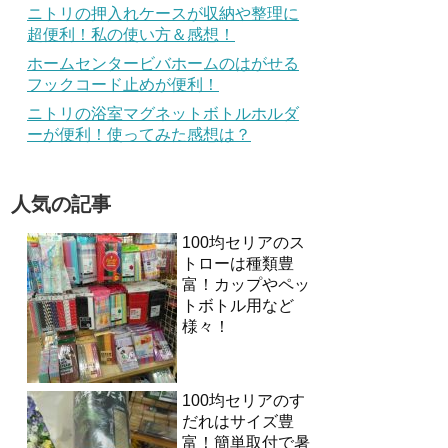
ニトリの押入れケースが収納や整理に
超便利！私の使い方＆感想！
ホームセンタービバホームのはがせる
フックコード止めが便利！
ニトリの浴室マグネットボトルホルダ
ーが便利！使ってみた感想は？
人気の記事
100均セリアのス
トローは種類豊
富！カップやペッ
トボトル用など
様々！
100均セリアのす
だれはサイズ豊
富！簡単取付で暑