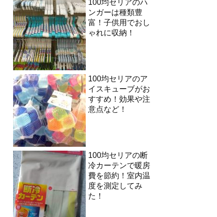
100均セリアのハ
ンガーは種類豊
富！子供用でおし
ゃれに収納！
100均セリアのア
イスキューブがお
すすめ！効果や注
意点など！
100均セリアの断
冷カーテンで暖房
費を節約！室内温
度を測定してみ
た！