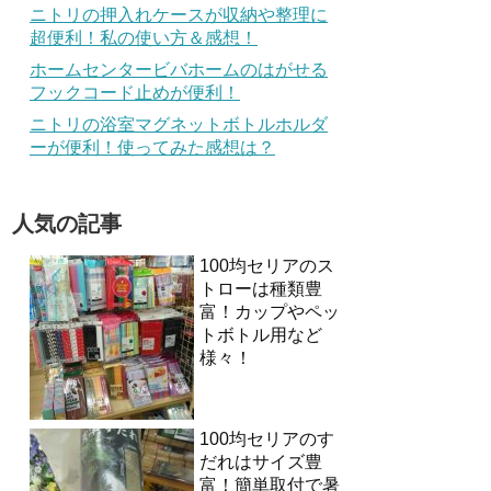
ニトリの押入れケースが収納や整理に
超便利！私の使い方＆感想！
ホームセンタービバホームのはがせる
フックコード止めが便利！
ニトリの浴室マグネットボトルホルダ
ーが便利！使ってみた感想は？
人気の記事
100均セリアのス
トローは種類豊
富！カップやペッ
トボトル用など
様々！
100均セリアのす
だれはサイズ豊
富！簡単取付で暑