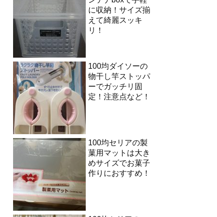
に収納！サイズ揃
えて綺麗スッキ
リ！
100均ダイソーの
物干し竿ストッパ
ーでガッチリ固
定！注意点など！
100均セリアの製
菓用マットは大き
めサイズでお菓子
作りにおすすめ！