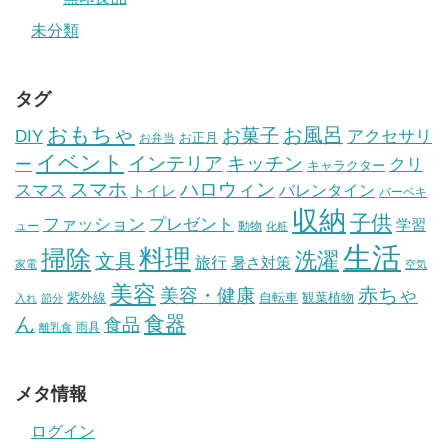
未分類
タグ
おもちゃ
お風呂
お菓子
DIY
アクセサリ
お正月
お弁当
イベント
インテリア
キッチン
ー
クリ
キャラクター
スマホ
ハロウィン
スマス
トイレ
バレンタイン
バーベキ
収納
子供
ファッション
プレゼント
学習
ュー
動物
化粧
生活
掃除
料理
洗濯
文具
旅行
暑さ対策
家電
空気
美容
赤ちゃ
美容・健康
紫外線
自転車
観葉植物
入れ
節分
食器
ん
食品
雨具
離乳食
メタ情報
ログイン