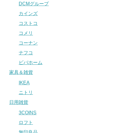
DCMグループ
カインズ
コストコ
コメリ
コーナン
ナフコ
ビバホーム
家具＆雑貨
IKEA
ニトリ
日用雑貨
3COINS
ロフト
無印良品