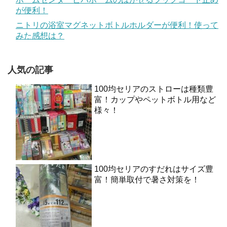
が便利！
ニトリの浴室マグネットボトルホルダーが便利！使って
みた感想は？
人気の記事
100均セリアのストローは種類豊
富！カップやペットボトル用など
様々！
100均セリアのすだれはサイズ豊
富！簡単取付で暑さ対策を！