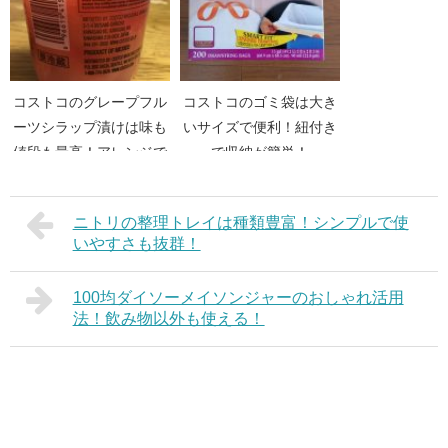
コストコのグレープフル
コストコのゴミ袋は大き
ーツシラップ漬けは味も
いサイズで便利！紐付き
値段も最高！アレンジで
で収納が簡単！
更に旨い！
ニトリの整理トレイは種類豊富！シンプルで使
いやすさも抜群！
100均ダイソーメイソンジャーのおしゃれ活用
法！飲み物以外も使える！