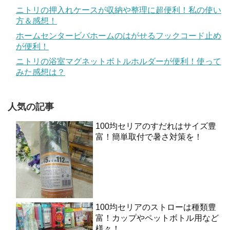
ニトリの押入れケースが収納や整理に超便利！私の使い
方＆感想！
ホームセンタービバホームのはがせるフックコード止め
が便利！
ニトリの浴室マグネットボトルホルダーが便利！使って
みた感想は？
人気の記事
100均セリアのすだれはサイズ豊
富！簡単取付で暑さ対策を！
100均セリアのストローは種類豊
富！カップやペットボトル用など
様々！