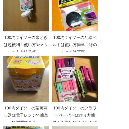
100均ダイソーの米とぎ
100均ダイソーの配線ベ
は超便利！使い方やメリ
ルトは使い方簡単！線の
ット＆注意点！
まとめは完璧！
100均ダイソーの茶碗蒸
100均ダイソーのフラワ
し器は電子レンジで簡単
ーペーパーは作り方簡
に調理できる！
単！誕生日やイベントに