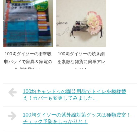
大活躍！
100均ダイソーの衝撃吸
100均ダイソーの焼き網
収パッドで家具＆家電の
を素敵な雑貨に簡単アレ
転倒を防止！
ンジ！
100均キャンドゥの園芸用品でトイレを模様替
え！カバーも変更してみました。
100均ダイソーの紫外線対策グッズは種類豊富！
チェック予防をしっかりと！