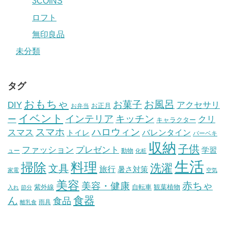
3COINS
ロフト
無印良品
未分類
タグ
おもちゃ
お風呂
お菓子
DIY
アクセサリ
お正月
お弁当
イベント
インテリア
キッチン
ー
クリ
キャラクター
スマホ
ハロウィン
スマス
トイレ
バレンタイン
バーベキ
収納
子供
ファッション
プレゼント
学習
ュー
動物
化粧
生活
掃除
料理
洗濯
文具
旅行
暑さ対策
家電
空気
美容
赤ちゃ
美容・健康
紫外線
自転車
観葉植物
入れ
節分
食器
ん
食品
雨具
離乳食