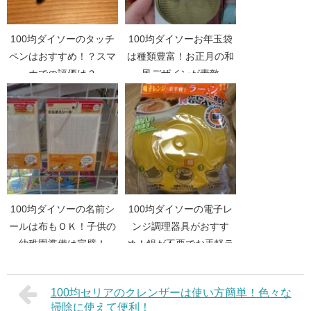
100均ダイソーのタッチ
100均ダイソーお年玉袋
ペンはおすすめ！？スマ
は種類豊富！お正月の和
ホでの評価は？
風デザインが素敵
100均ダイソーの名前シ
100均ダイソーの電子レ
ールは布もＯＫ！子供の
ンジ調理器具がおすす
幼稚園準備は完璧！
め！鍋が不要でお手軽ラ
ーメン！
100均セリアのクレンザーは使い方簡単！色々な
掃除に使えて便利！