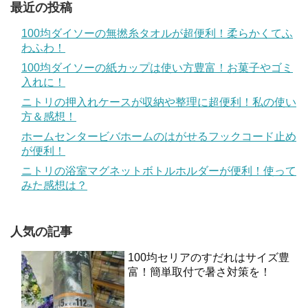
最近の投稿
100均ダイソーの無撚糸タオルが超便利！柔らかくてふ
わふわ！
100均ダイソーの紙カップは使い方豊富！お菓子やゴミ
入れに！
ニトリの押入れケースが収納や整理に超便利！私の使い
方＆感想！
ホームセンタービバホームのはがせるフックコード止め
が便利！
ニトリの浴室マグネットボトルホルダーが便利！使って
みた感想は？
人気の記事
100均セリアのすだれはサイズ豊
富！簡単取付で暑さ対策を！