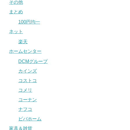
その他
まとめ
100円均一
ネット
楽天
ホームセンター
DCMグループ
カインズ
コストコ
コメリ
コーナン
ナフコ
ビバホーム
家具＆雑貨