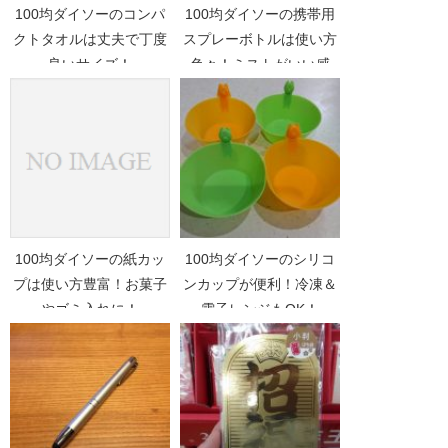
100均ダイソーのコンパ
100均ダイソーの携帯用
クトタオルは丈夫で丁度
スプレーボトルは使い方
良いサイズ！
色々！ミストがいい感
じ！！
100均ダイソーの紙カッ
100均ダイソーのシリコ
プは使い方豊富！お菓子
ンカップが便利！冷凍＆
やゴミ入れに！
電子レンジもOK！