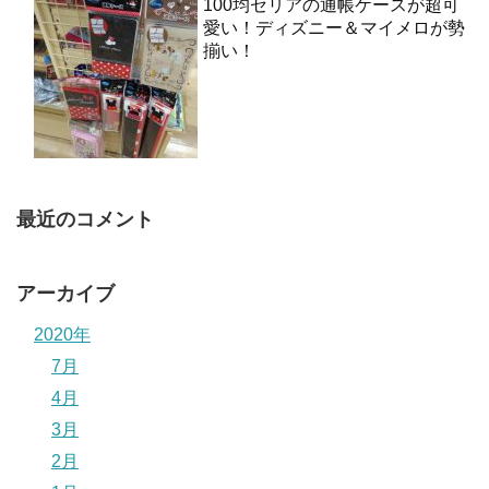
100均セリアの通帳ケースが超可
愛い！ディズニー＆マイメロが勢
揃い！
最近のコメント
アーカイブ
2020年
7月
4月
3月
2月