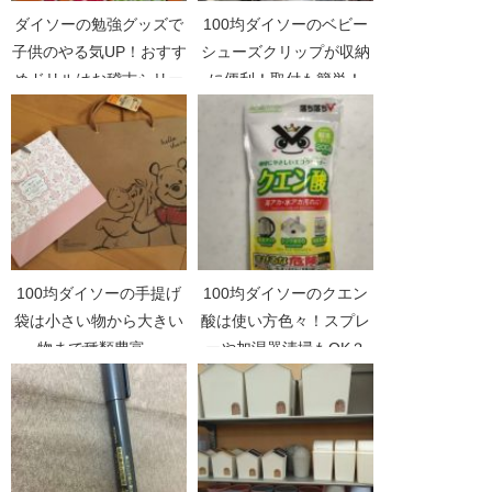
ダイソーの勉強グッズで
100均ダイソーのベビー
子供のやる気UP！おすす
シューズクリップが収納
めドリルはお稽古シリー
に便利！取付も簡単！
ズ！
100均ダイソーの手提げ
100均ダイソーのクエン
袋は小さい物から大きい
酸は使い方色々！スプレ
物まで種類豊富。
ーや加湿器清掃もOK？