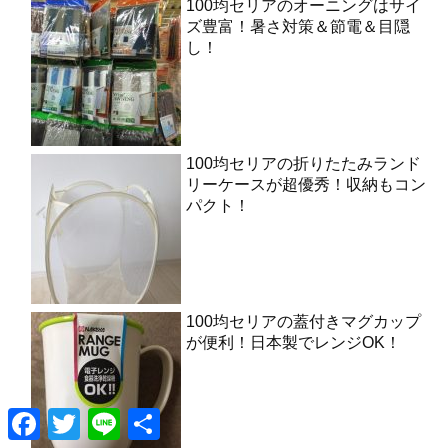
100均セリアのオーニングはサイ
ズ豊富！暑さ対策＆節電＆目隠
し！
100均セリアの折りたたみランド
リーケースが超優秀！収納もコン
パクト！
100均セリアの蓋付きマグカップ
が便利！日本製でレンジOK！
F
T
L
共
a
w
i
有
c
i
n