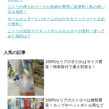
ニトリの押入れケースが収納や整理に超便利！私の使い
方＆感想！
ホームセンタービバホームのはがせるフックコード止め
が便利！
ニトリの浴室マグネットボトルホルダーが便利！使って
みた感想は？
人気の記事
100均セリアのすだれはサイズ豊
富！簡単取付で暑さ対策を！
100均セリアのストローは種類豊
富！カップやペットボトル用など