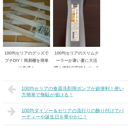
100均セリアのグッズで
100均セリアのスリムク
プチDIY！簡易棚を簡単
ーラーが暑い夏に大活
に作成！
躍！便利で収納もバッチ
リ！
100均セリアの食器洗剤用ポンプが超便利！使い
方簡単で無駄が省ける！
100均ダイソー＆セリアの流行りの飾り付けでパ
ーティーや誕生日を華やかに！