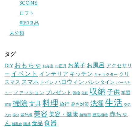
3COINS
ロフト
無印良品
未分類
タグ
おもちゃ
お風呂
お菓子
DIY
アクセサリ
お正月
お弁当
イベント
インテリア
キッチン
ー
クリ
キャラクター
スマホ
ハロウィン
スマス
トイレ
バレンタイン
バーベキ
収納
子供
ファッション
プレゼント
学習
ュー
動物
化粧
生活
掃除
料理
洗濯
文具
旅行
暑さ対策
家電
空気
美容
赤ちゃ
美容・健康
紫外線
自転車
観葉植物
入れ
節分
食器
ん
食品
雨具
離乳食