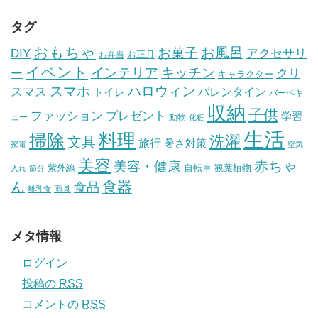
タグ
おもちゃ
お風呂
お菓子
DIY
アクセサリ
お正月
お弁当
イベント
インテリア
キッチン
ー
クリ
キャラクター
スマホ
ハロウィン
スマス
トイレ
バレンタイン
バーベキ
収納
子供
ファッション
プレゼント
学習
ュー
動物
化粧
生活
掃除
料理
洗濯
文具
旅行
暑さ対策
家電
空気
美容
赤ちゃ
美容・健康
紫外線
自転車
観葉植物
入れ
節分
食器
ん
食品
雨具
離乳食
メタ情報
ログイン
投稿の
RSS
コメントの
RSS