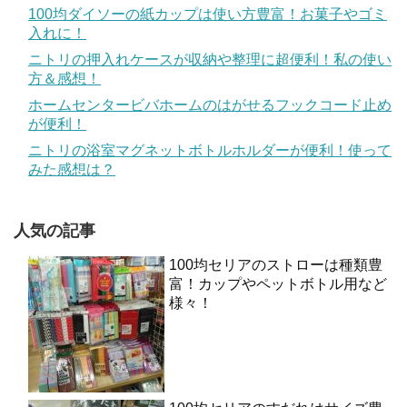
100均ダイソーの紙カップは使い方豊富！お菓子やゴミ
入れに！
ニトリの押入れケースが収納や整理に超便利！私の使い
方＆感想！
ホームセンタービバホームのはがせるフックコード止め
が便利！
ニトリの浴室マグネットボトルホルダーが便利！使って
みた感想は？
人気の記事
100均セリアのストローは種類豊
富！カップやペットボトル用など
様々！