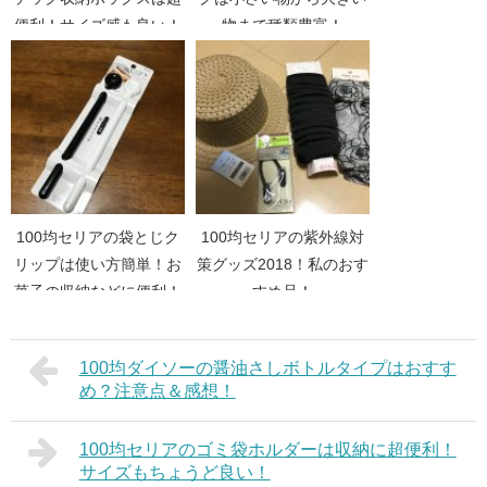
便利！サイズ感も良い！
物まで種類豊富！
100均セリアの袋とじク
100均セリアの紫外線対
リップは使い方簡単！お
策グッズ2018！私のおす
菓子の収納などに便利！
すめ品！
100均ダイソーの醤油さしボトルタイプはおすす
め？注意点＆感想！
100均セリアのゴミ袋ホルダーは収納に超便利！
サイズもちょうど良い！