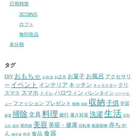
日用雑貨
3COINS
ロフト
無印良品
未分類
タグ
おもちゃ
お風呂
お菓子
DIY
アクセサリ
お正月
お弁当
イベント
インテリア
キッチン
ー
クリ
キャラクター
スマホ
ハロウィン
スマス
トイレ
バレンタイン
バーベキ
収納
子供
ファッション
プレゼント
学習
ュー
動物
化粧
生活
掃除
料理
洗濯
文具
旅行
暑さ対策
家電
空気
美容
赤ちゃ
美容・健康
紫外線
自転車
観葉植物
入れ
節分
食器
ん
食品
雨具
離乳食