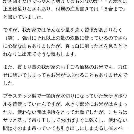
かき回すだけでちゃんと研げてるものなのか・・と最初は
正直物足りなさもあり、付属の注意書きでは『５合まで』
と書いていました。
ですが、我が家ではそんな少量を炊く習慣があまりなく
（笑）、強引にそれ以上の量の炊飯に使っているのでさら
に心配な面もありましたが、真っ白に濁った水を見るとそ
れなりに出来てそうな気もします。
また、質より量の我が家のお手ごろ価格のお米でも、力任
せに研いでしまってもお米がつぶれることもありませんで
した。
プラスチック製で一箇所が水切りになっていた米研ぎボウ
ルを昔使っていたんですが、水きり部分にお米がはさまっ
たり、使わない間は場所をとって邪魔でしたが、こちらは
サッと洗って吊り干ししておけばすぐに乾くし、使わない
間はそのまま吊っていても引き出しにしまえるし省スペー