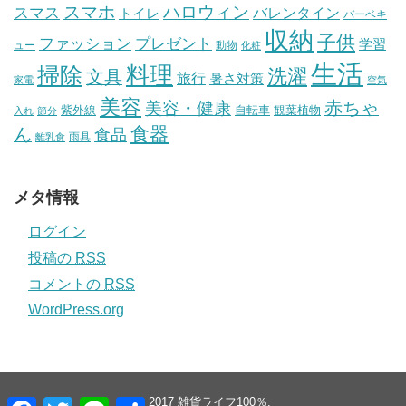
スマホ
ハロウィン
スマス
トイレ
バレンタイン
バーベキ
収納
子供
ファッション
プレゼント
学習
ュー
動物
化粧
生活
掃除
料理
洗濯
文具
旅行
暑さ対策
家電
空気
美容
赤ちゃ
美容・健康
紫外線
自転車
観葉植物
入れ
節分
食器
ん
食品
雨具
離乳食
メタ情報
ログイン
投稿の
RSS
コメントの
RSS
WordPress.org
© 2017
雑貨ライフ100％
.
F
T
L
共