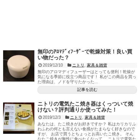
無印のｱﾛﾏﾃﾞｨﾌｰｻﾞｰで乾燥対策！良い買
い物だった？
2019/12/10
ニトリ
,
家具＆雑貨
無印のアロマディフューザーはとっても便利！乾燥が
気になる季節に役立つ商品です！ 私がこの商品を買っ
た理由は、ノドを守りたかった...
記事を読む
ニトリの電気たこ焼き器はくっついて焼
けない？評判通りか使ってみた！
2019/12/3
ニトリ
,
家具＆雑貨
あなたは、たこ焼きがお好きですか？ 私はカリカリふ
わふわの何とも言えない食感がたまらなく好きなので
すが、 お店で買うとちょっとお高いたこ焼き。 そん
なたこ焼きが無性に食べたくなって、 ニトリで電気た