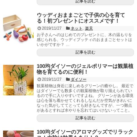
記事を読む
ウッディおままごとで子供の心を育て
る！初プレゼントにオススメです！
2019/11/27
ネット
,
楽天
お子さんへのはじめてのプレゼントに、木の温もりを
感じられる、ウッディプッティのおままごとセットは
いかがですか？ ...
記事を読む
100均ダイソーのジェルポリマーは観葉植
物を育てるのに便利！
2019/11/27
ダイソー
観葉植物は身近に楽しめるグリーンの癒やし。 最近で
はダイソーでも数多くの観葉植物が取り揃えられてい
るので手に入りやすいですよね。 グリーンがある環境
は心を落ち着かせてくれるしなんだか空気がきれいに
なった気がしててとっても好きなんですが、一つ難点
があるとすれば水やりを忘れてはいけないってこと。
記事を読む
100均ダイソーのアロマグッズでリラック