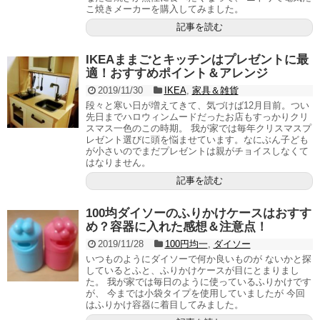
こ焼きメーカーを購入してみました。
記事を読む
IKEAままごとキッチンはプレゼントに最
適！おすすめポイント＆アレンジ
2019/11/30
IKEA
,
家具＆雑貨
段々と寒い日が増えてきて、気づけば12月目前。つい
先日までハロウィンムードだったお店もすっかりクリ
スマス一色のこの時期。 我が家では毎年クリスマスプ
レゼント選びに頭を悩ませています。なにぶん子ども
が小さいのでまだプレゼントは親がチョイスしなくて
はなりません。
記事を読む
100均ダイソーのふりかけケースはおすす
め？容器に入れた感想＆注意点！
2019/11/28
100円均一
,
ダイソー
いつものようにダイソーで何か良いものが ないかと探
しているとふと、ふりかけケースが目にとまりまし
た。 我が家では毎日のように使っているふりかけです
が、 今までは小袋タイプを使用していましたが 今回
はふりかけ容器に着目してみました。