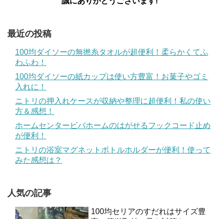
誠にありがとうございます!
最近の投稿
100均ダイソーの無撚糸タオルが超便利！柔らかくてふ
わふわ！
100均ダイソーの紙カップは使い方豊富！お菓子やゴミ
入れに！
ニトリの押入れケースが収納や整理に超便利！私の使い
方＆感想！
ホームセンタービバホームのはがせるフックコード止め
が便利！
ニトリの浴室マグネットボトルホルダーが便利！使って
みた感想は？
人気の記事
100均セリアのすだれはサイズ豊