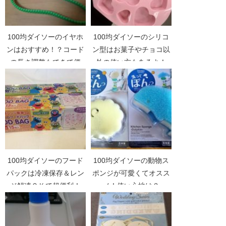
100均ダイソーのイヤホ
100均ダイソーのシリコ
ンはおすすめ！？コード
ン型はお菓子やチョコ以
の長さ調整もできて便
外の使い方もあるよ！
利！
100均ダイソーのフード
100均ダイソーの動物ス
パックは冷凍保存＆レン
ポンジが可愛くてオスス
ジ解凍ＯＫで超便利！
メ！使い心地は？