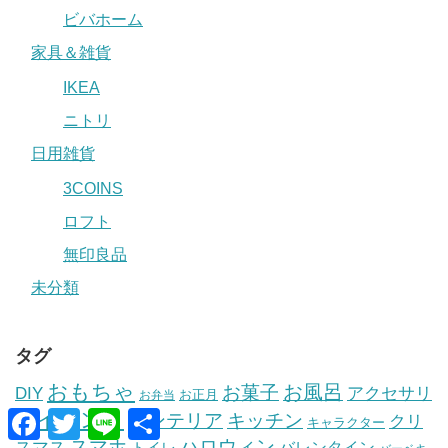
ビバホーム
家具＆雑貨
IKEA
ニトリ
日用雑貨
3COINS
ロフト
無印良品
未分類
タグ
おもちゃ
お風呂
お菓子
DIY
アクセサリ
お正月
お弁当
F
T
L
共
イベント
インテリア
キッチン
ー
クリ
キャラクター
a
w
i
有
スマホ
ハロウィン
スマス
c
i
n
トイレ
バレンタイン