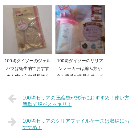
マカロンを作成してみ
ルの履き心地は？
た！
100均ダイソーのジェル
100均ダイソーのリリア
パフは衛生的でおすす
ンメーカーは編み方が
め！使い方や感想は？
楽！簡単な作品を作って
みた！
100均セリアの圧縮袋が旅行におすすめ！使い方
簡単で服がスッキリ！
100均セリアのクリアファイルケースは収納にお
すすめ！