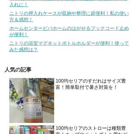
入れに！
ニトリの押入れケースが収納や整理に超便利！私の使い
方＆感想！
ホームセンタービバホームのはがせるフックコード止め
が便利！
ニトリの浴室マグネットボトルホルダーが便利！使って
みた感想は？
人気の記事
100均セリアのすだれはサイズ豊
富！簡単取付で暑さ対策を！
100均セリアのストローは種類豊