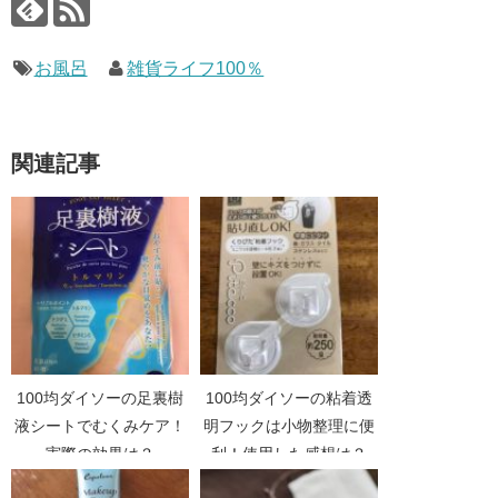
お風呂
雑貨ライフ100％
関連記事
100均ダイソーの足裏樹
100均ダイソーの粘着透
液シートでむくみケア！
明フックは小物整理に便
実際の効果は？
利！使用した感想は？