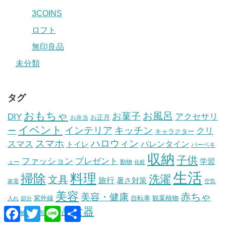
3COINS
ロフト
無印良品
未分類
タグ
おもちゃ
お風呂
お菓子
DIY
アクセサリ
お正月
お弁当
イベント
インテリア
キッチン
ー
クリ
キャラクター
スマホ
ハロウィン
スマス
トイレ
バレンタイン
バーベキ
収納
子供
ファッション
プレゼント
学習
ュー
動物
化粧
生活
掃除
料理
洗濯
文具
旅行
暑さ対策
家電
空気
美容
赤ちゃ
美容・健康
紫外線
自転車
観葉植物
入れ
節分
食器
F
T
L
共
ん
食品
雨具
離乳食
a
w
i
有
c
i
n