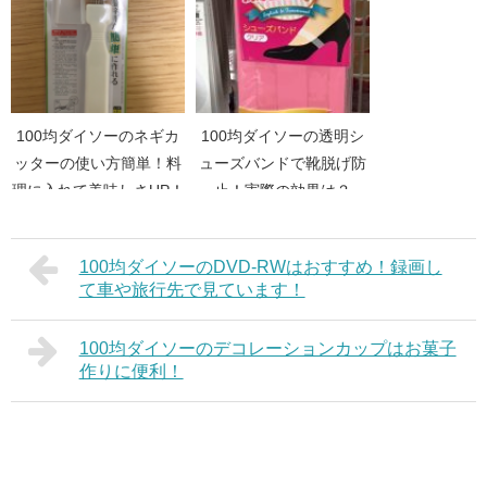
100均ダイソーのネギカ
100均ダイソーの透明シ
ッターの使い方簡単！料
ューズバンドで靴脱げ防
理に入れて美味しさUP！
止！実際の効果は？
100均ダイソーのDVD-RWはおすすめ！録画し
て車や旅行先で見ています！
100均ダイソーのデコレーションカップはお菓子
作りに便利！