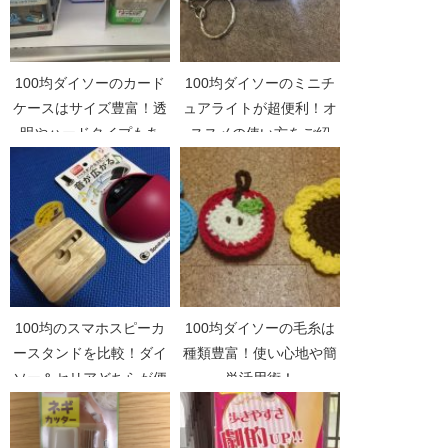
100均ダイソーのカード
100均ダイソーのミニチ
ケースはサイズ豊富！透
ュアライトが超便利！オ
明やハードタイプもあ
ススメの使い方をご紹
り！
介。
100均のスマホスピーカ
100均ダイソーの毛糸は
ースタンドを比較！ダイ
種類豊富！使い心地や簡
ソー＆セリアどちらが便
単活用術！
利！？