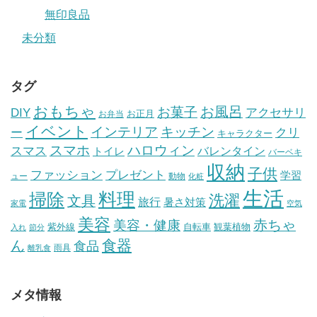
無印良品
未分類
タグ
おもちゃ
お風呂
お菓子
DIY
アクセサリ
お正月
お弁当
イベント
インテリア
キッチン
ー
クリ
キャラクター
スマホ
ハロウィン
スマス
トイレ
バレンタイン
バーベキ
収納
子供
ファッション
プレゼント
学習
ュー
動物
化粧
生活
掃除
料理
洗濯
文具
旅行
暑さ対策
家電
空気
美容
赤ちゃ
美容・健康
紫外線
自転車
観葉植物
入れ
節分
食器
ん
食品
雨具
離乳食
メタ情報