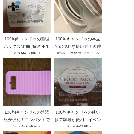
100均キャンドゥの整理
100均キャンドゥの本立
ボックスは開け閉め不要
ての便利な使い方！整理
で収納に便利！
整頓に必須アイテムで
す！
100均キャンドゥの洗濯
100均キャンドゥの使い
板が便利！コンパクトで
捨て容器が便利！イベン
使い方も簡単！
ト時に大活躍！