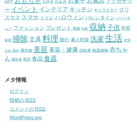
おもちゃ
お風呂
お菓子
DIY
アクセサリ
お正月
お弁当
イベント
インテリア
キッチン
ー
クリ
キャラクター
スマホ
ハロウィン
スマス
トイレ
バレンタイン
バーベキ
収納
子供
ファッション
プレゼント
学習
ュー
動物
化粧
生活
掃除
料理
洗濯
文具
旅行
暑さ対策
家電
空気
美容
赤ちゃ
美容・健康
紫外線
自転車
観葉植物
入れ
節分
食器
ん
食品
雨具
離乳食
メタ情報
ログイン
投稿の
RSS
コメントの
RSS
WordPress.org