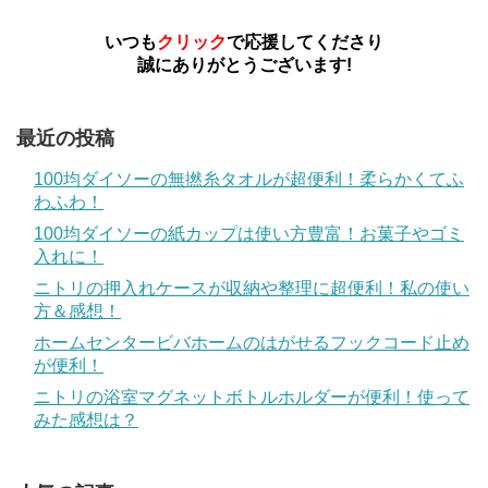
いつも
クリック
で応援してくださり
誠にありがとうございます!
最近の投稿
100均ダイソーの無撚糸タオルが超便利！柔らかくてふ
わふわ！
100均ダイソーの紙カップは使い方豊富！お菓子やゴミ
入れに！
ニトリの押入れケースが収納や整理に超便利！私の使い
方＆感想！
ホームセンタービバホームのはがせるフックコード止め
が便利！
ニトリの浴室マグネットボトルホルダーが便利！使って
みた感想は？