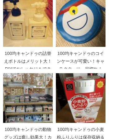
100均キャンドゥの詰替
100均キャンドゥのコイ
えボトルはメリット大！
ンケースが可愛い！キャ
DIYでおしゃれにもでき
ラクターに一目惚れ！
る！
100均キャンドゥの動物
100均キャンドゥの小麦
グッズは癒し効果大！カ
粉ふりふりは保存収納＆