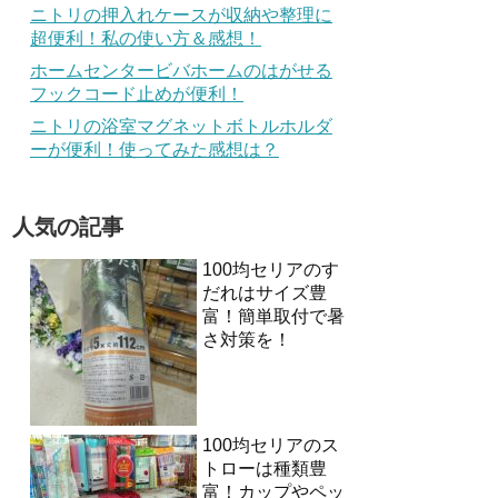
ニトリの押入れケースが収納や整理に
超便利！私の使い方＆感想！
ホームセンタービバホームのはがせる
フックコード止めが便利！
ニトリの浴室マグネットボトルホルダ
ーが便利！使ってみた感想は？
人気の記事
100均セリアのす
だれはサイズ豊
富！簡単取付で暑
さ対策を！
100均セリアのス
トローは種類豊
富！カップやペッ