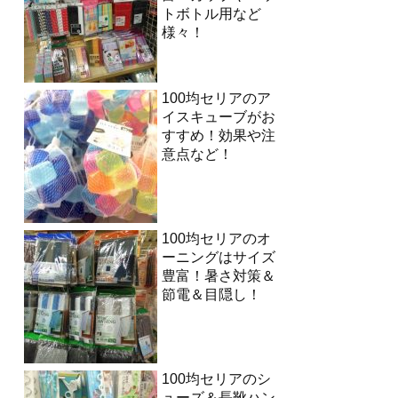
トボトル用など
様々！
100均セリアのア
イスキューブがお
すすめ！効果や注
意点など！
100均セリアのオ
ーニングはサイズ
豊富！暑さ対策＆
節電＆目隠し！
100均セリアのシ
ューズ＆長靴ハン