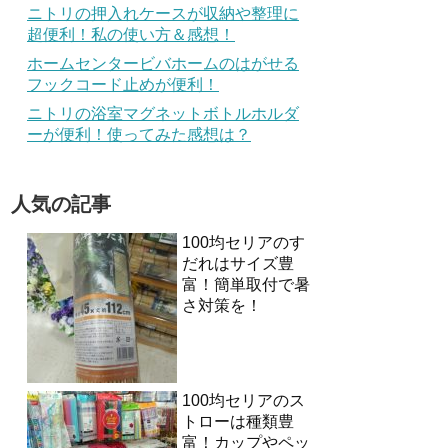
ニトリの押入れケースが収納や整理に
超便利！私の使い方＆感想！
ホームセンタービバホームのはがせる
フックコード止めが便利！
ニトリの浴室マグネットボトルホルダ
ーが便利！使ってみた感想は？
人気の記事
100均セリアのす
だれはサイズ豊
富！簡単取付で暑
さ対策を！
100均セリアのス
トローは種類豊
富！カップやペッ