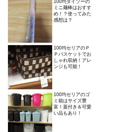
100均ダイソーの
ミニ麺棒はおすす
め！？使ってみた
感想は？
100均セリアのＰ
Ｐバスケットでお
しゃれ収納！アレ
ンジも可能！
100均セリアのゴ
ミ箱はサイズ豊
富！蓋付き＆可愛
い品もあり！