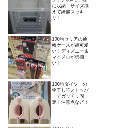
に収納！サイズ揃
えて綺麗スッキ
リ！
100均セリアの通
帳ケースが超可愛
い！ディズニー＆
マイメロが勢揃
い！
100均ダイソーの
物干し竿ストッパ
ーでガッチリ固
定！注意点など！