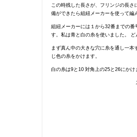
この時残した長さが、フリンジの長さ
備ができたら組紐メーカーを使って編
組紐メーカーには１から32番までの
す。私は青と白の糸を使いました。 
まず真ん中の大きな穴に糸を通し一本ずつ
じ色の糸をかけます。
白の糸は9と10 対角上の25と26に