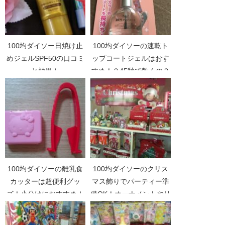
100均ダイソー日焼け止
100均ダイソーの速乾ト
めジェルSPF50の口コミ
ップコートジェルはおす
と効果！
すめ！？45秒で乾くの？
100均ダイソーの離乳食
100均ダイソーのクリス
カッターは超便利グッ
マス飾りでパーティー準
ズ！小分けにおすすめ！
備OK！オーナメントやリ
ースが豊富です！