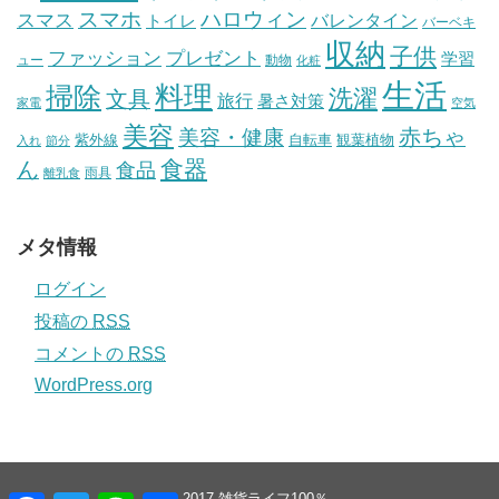
スマホ
ハロウィン
スマス
トイレ
バレンタイン
バーベキ
収納
子供
ファッション
プレゼント
学習
ュー
動物
化粧
生活
掃除
料理
洗濯
文具
旅行
暑さ対策
家電
空気
美容
赤ちゃ
美容・健康
紫外線
自転車
観葉植物
入れ
節分
食器
ん
食品
雨具
離乳食
メタ情報
ログイン
投稿の
RSS
コメントの
RSS
WordPress.org
© 2017
雑貨ライフ100％
.