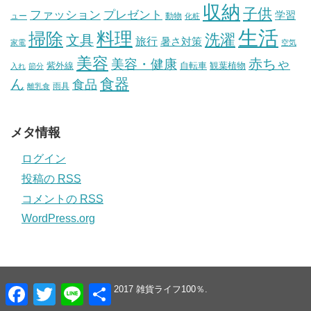
収納
子供
ファッション
プレゼント
学習
ュー
動物
化粧
生活
掃除
料理
洗濯
文具
旅行
暑さ対策
家電
空気
美容
赤ちゃ
美容・健康
紫外線
自転車
観葉植物
入れ
節分
食器
ん
食品
雨具
離乳食
メタ情報
ログイン
投稿の
RSS
コメントの
RSS
WordPress.org
F
T
L
共
© 2017
雑貨ライフ100％
.
a
w
i
有
c
i
n