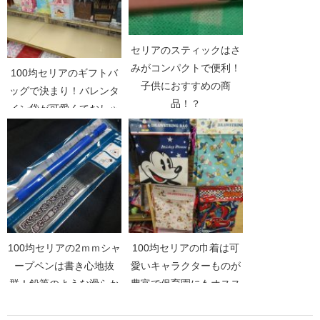
セリアのスティックはさ
みがコンパクトで便利！
100均セリアのギフトバ
子供におすすめの商
ッグで決まり！バレンタ
品！？
イン袋が可愛くておしゃ
れ！
100均セリアの2ｍｍシャ
100均セリアの巾着は可
ープペンは書き心地抜
愛いキャラクターものが
群！鉛筆のような滑らか
豊富で保育園にもオスス
さ！
メ！