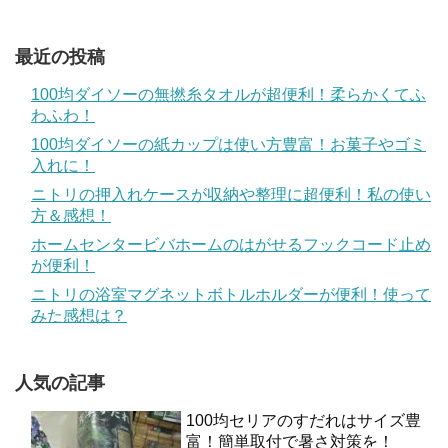
最近の投稿
100均ダイソーの無撚糸タオルが超便利！柔らかくてふ
わふわ！
100均ダイソーの紙カップは使い方豊富！お菓子やゴミ
入れに！
ニトリの押入れケースが収納や整理に超便利！私の使い
方＆感想！
ホームセンタービバホームのはがせるフックコード止め
が便利！
ニトリの浴室マグネットボトルホルダーが便利！使って
みた感想は？
人気の記事
100均セリアのすだれはサイズ豊
富！簡単取付で暑さ対策を！