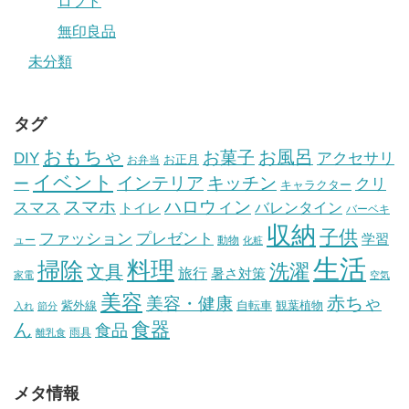
ロフト
無印良品
未分類
タグ
おもちゃ
お風呂
お菓子
DIY
アクセサリ
お正月
お弁当
イベント
インテリア
キッチン
ー
クリ
キャラクター
スマホ
ハロウィン
スマス
トイレ
バレンタイン
バーベキ
収納
子供
ファッション
プレゼント
学習
ュー
動物
化粧
生活
掃除
料理
洗濯
文具
旅行
暑さ対策
家電
空気
美容
赤ちゃ
美容・健康
紫外線
自転車
観葉植物
入れ
節分
食器
ん
食品
雨具
離乳食
メタ情報