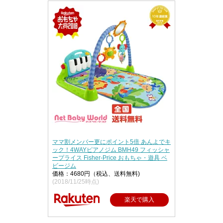
ママ割メンバー更にポイント5倍 あんよでキ
ック！4WAYピアノジム BMH49 フィッシャ
ープライス Fisher-Price おもちゃ・遊具 ベ
ビージム
価格：4680円（税込、送料無料)
(2018/11/25時点)
楽天で購入