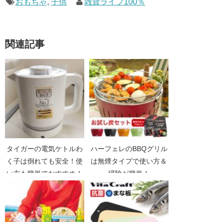
おもちゃ
,
子供
雑貨ライフ100％
関連記事
タイガーの電気ケトルわ
ハーフェレのBBQグリル
く子は倒れても安全！使
は無煙タイプで使い方＆
い方も簡単でおすすめ！
掃除が簡単！