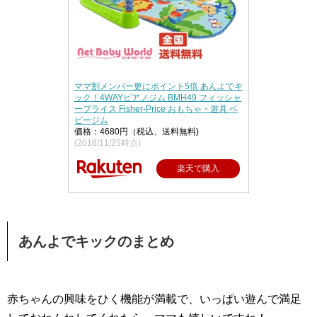
ママ割メンバー更にポイント5倍 あんよでキ
ック！4WAYピアノジム BMH49 フィッシャ
ープライス Fisher-Price おもちゃ・遊具 ベ
ビージム
価格：4680円（税込、送料無料)
(2018/11/25時点)
楽天で購入
あんよでキックのまとめ
赤ちゃんの興味をひく機能が満載で、いっぱい遊んで満足