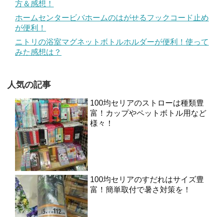
方＆感想！
ホームセンタービバホームのはがせるフックコード止め
が便利！
ニトリの浴室マグネットボトルホルダーが便利！使って
みた感想は？
人気の記事
100均セリアのストローは種類豊
富！カップやペットボトル用など
様々！
100均セリアのすだれはサイズ豊
富！簡単取付で暑さ対策を！