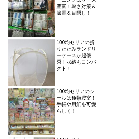
豊富！暑さ対策＆
節電＆目隠し！
100均セリアの折
りたたみランドリ
ーケースが超優
秀！収納もコンパ
クト！
100均セリアのシ
ールは種類豊富！
手帳や用紙を可愛
らしく！