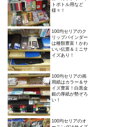
トボトル用など
様々！
100均セリアのク
リップバインダー
は種類豊富！かわ
いい伝票＆ミニサ
イズあり！
100均セリアの画
用紙はカラー＆サ
イズ豊富！白黒金
銀の厚紙が勢ぞろ
い！
100均セリアのオ
ーニングはサイズ