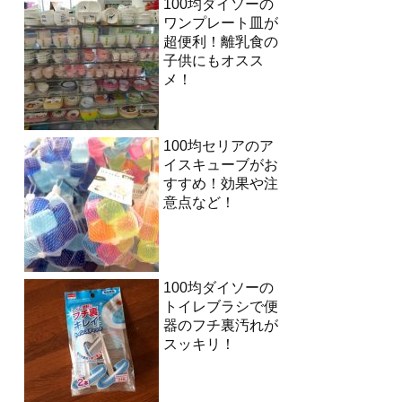
100均ダイソーの
ワンプレート皿が
超便利！離乳食の
子供にもオスス
メ！
100均セリアのア
イスキューブがお
すすめ！効果や注
意点など！
100均ダイソーの
トイレブラシで便
器のフチ裏汚れが
スッキリ！