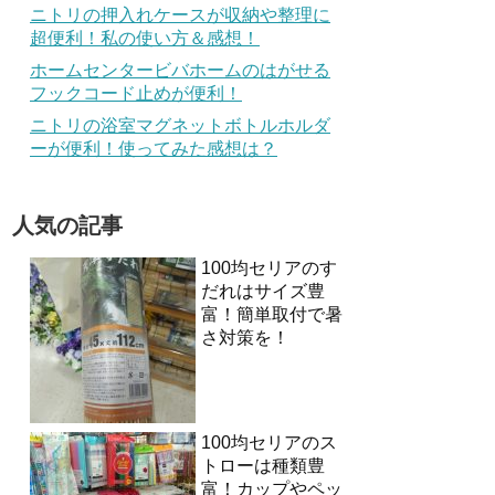
ニトリの押入れケースが収納や整理に
超便利！私の使い方＆感想！
ホームセンタービバホームのはがせる
フックコード止めが便利！
ニトリの浴室マグネットボトルホルダ
ーが便利！使ってみた感想は？
人気の記事
100均セリアのす
だれはサイズ豊
富！簡単取付で暑
さ対策を！
100均セリアのス
トローは種類豊
富！カップやペッ