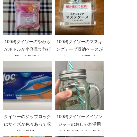
100均ダイソーのやわら
100均ダイソーのマスキ
かボトルが小容量で旅行
ングテープ収納ケースが
等に大活躍！
オシャレで便利！
ダイソーのジップロック
100均ダイソーメイソン
はサイズが色々あって収
ジャーのおしゃれ活用
納に便利！
法！飲み物以外も使え