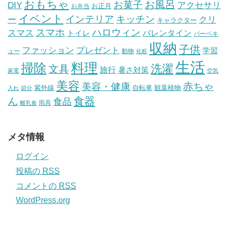
おもちゃ
お風呂
お菓子
DIY
アクセサリ
お正月
お弁当
イベント
インテリア
キッチン
ー
クリ
キャラクター
スマホ
ハロウィン
スマス
トイレ
バレンタイン
バーベキ
収納
子供
ファッション
プレゼント
学習
ュー
動物
化粧
生活
掃除
料理
洗濯
文具
旅行
暑さ対策
家電
空気
美容
赤ちゃ
美容・健康
紫外線
自転車
観葉植物
入れ
節分
食器
ん
食品
雨具
離乳食
メタ情報
ログイン
投稿の
RSS
コメントの
RSS
WordPress.org