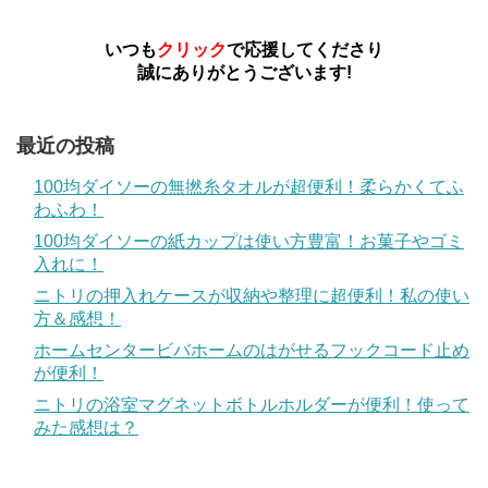
いつも
クリック
で応援してくださり
誠にありがとうございます!
最近の投稿
100均ダイソーの無撚糸タオルが超便利！柔らかくてふ
わふわ！
100均ダイソーの紙カップは使い方豊富！お菓子やゴミ
入れに！
ニトリの押入れケースが収納や整理に超便利！私の使い
方＆感想！
ホームセンタービバホームのはがせるフックコード止め
が便利！
ニトリの浴室マグネットボトルホルダーが便利！使って
みた感想は？