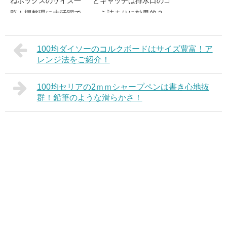
ねボックスのサイズ一
とキャッチは排水口のゴ
覧！棚整理に大活躍で
ミ詰まりに効果的？
す！
100均ダイソーのコルクボードはサイズ豊富！ア
レンジ法をご紹介！
100均セリアの2ｍｍシャープペンは書き心地抜
群！鉛筆のような滑らかさ！