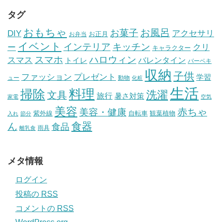
タグ
おもちゃ
お風呂
お菓子
DIY
アクセサリ
お正月
お弁当
イベント
インテリア
キッチン
ー
クリ
キャラクター
スマホ
ハロウィン
スマス
トイレ
バレンタイン
バーベキ
収納
子供
ファッション
プレゼント
学習
ュー
動物
化粧
生活
掃除
料理
洗濯
文具
旅行
暑さ対策
家電
空気
美容
赤ちゃ
美容・健康
紫外線
自転車
観葉植物
入れ
節分
食器
ん
食品
雨具
離乳食
メタ情報
ログイン
投稿の
RSS
コメントの
RSS