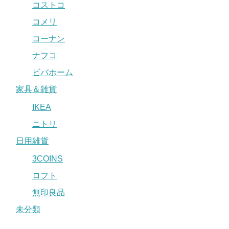
コストコ
コメリ
コーナン
ナフコ
ビバホーム
家具＆雑貨
IKEA
ニトリ
日用雑貨
3COINS
ロフト
無印良品
未分類