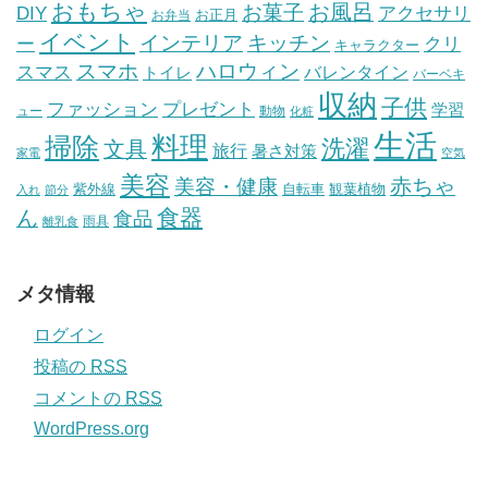
おもちゃ
お風呂
お菓子
DIY
アクセサリ
お正月
お弁当
イベント
インテリア
キッチン
ー
クリ
キャラクター
スマホ
ハロウィン
スマス
トイレ
バレンタイン
バーベキ
収納
子供
ファッション
プレゼント
学習
ュー
動物
化粧
生活
掃除
料理
洗濯
文具
旅行
暑さ対策
家電
空気
美容
赤ちゃ
美容・健康
紫外線
自転車
観葉植物
入れ
節分
食器
ん
食品
雨具
離乳食
メタ情報
ログイン
投稿の
RSS
コメントの
RSS
WordPress.org