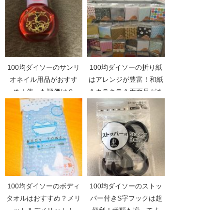
100均ダイソーのサンリ
100均ダイソーの折り紙
オネイル用品がおすす
はアレンジが豊富！和紙
め！使った評価は？
＆キラキラ＆両面品があ
るよ！
100均ダイソーのボディ
100均ダイソーのストッ
タオルはおすすめ？メリ
パー付きS字フックは超
ット＆デメリット！
便利！種類も揃ってま