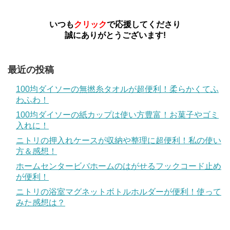
いつも
クリック
で応援してくださり
誠にありがとうございます!
最近の投稿
100均ダイソーの無撚糸タオルが超便利！柔らかくてふ
わふわ！
100均ダイソーの紙カップは使い方豊富！お菓子やゴミ
入れに！
ニトリの押入れケースが収納や整理に超便利！私の使い
方＆感想！
ホームセンタービバホームのはがせるフックコード止め
が便利！
ニトリの浴室マグネットボトルホルダーが便利！使って
みた感想は？