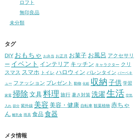
ロフト
無印良品
未分類
タグ
おもちゃ
お風呂
お菓子
DIY
アクセサリ
お正月
お弁当
イベント
インテリア
キッチン
ー
クリ
キャラクター
スマホ
ハロウィン
スマス
トイレ
バレンタイン
バーベキ
収納
子供
ファッション
プレゼント
学習
ュー
動物
化粧
生活
掃除
料理
洗濯
文具
旅行
暑さ対策
家電
空気
美容
赤ちゃ
美容・健康
紫外線
自転車
観葉植物
入れ
節分
食器
ん
食品
雨具
離乳食
メタ情報