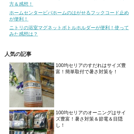
方＆感想！
ホームセンタービバホームのはがせるフックコード止め
が便利！
ニトリの浴室マグネットボトルホルダーが便利！使って
みた感想は？
人気の記事
100均セリアのすだれはサイズ豊
富！簡単取付で暑さ対策を！
100均セリアのオーニングはサイ
ズ豊富！暑さ対策＆節電＆目隠
し！