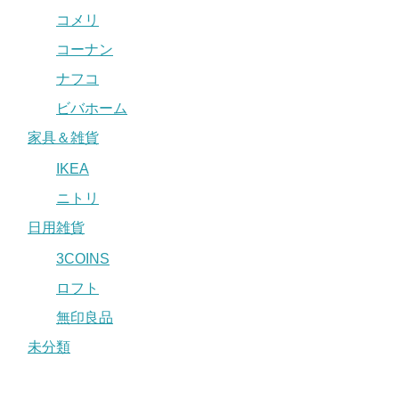
コメリ
コーナン
ナフコ
ビバホーム
家具＆雑貨
IKEA
ニトリ
日用雑貨
3COINS
ロフト
無印良品
未分類