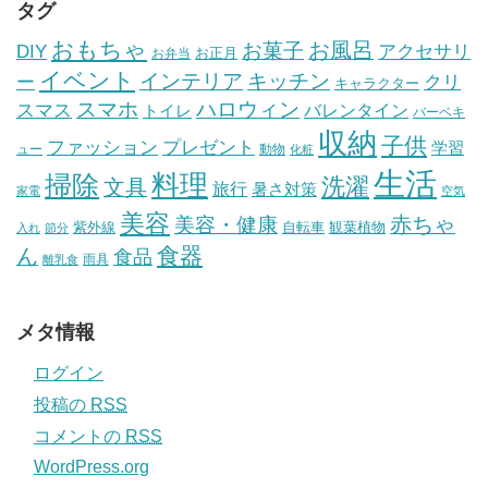
タグ
おもちゃ
お風呂
お菓子
DIY
アクセサリ
お正月
お弁当
イベント
インテリア
キッチン
ー
クリ
キャラクター
スマホ
ハロウィン
スマス
トイレ
バレンタイン
バーベキ
収納
子供
ファッション
プレゼント
学習
ュー
動物
化粧
生活
掃除
料理
洗濯
文具
旅行
暑さ対策
家電
空気
美容
赤ちゃ
美容・健康
紫外線
自転車
観葉植物
入れ
節分
食器
ん
食品
雨具
離乳食
メタ情報
ログイン
投稿の
RSS
コメントの
RSS
WordPress.org