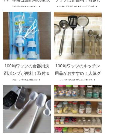
バー手袋は髪の毛の吸水
ラップは超便利！引越し
や掃除に便利！
や商品梱包に大活躍！
100均ワッツの食器用洗
100均ワッツのキッチン
剤ポンプが便利！取付＆
用品がおすすめ！人気グ
使い方は簡単！
ッズで可愛さ抜群！