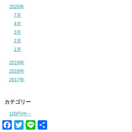
2020年
7月
4月
3月
2月
1月
2019年
2018年
2017年
カテゴリー
100円均一
F
T
L
共
キャンドゥ
a
w
i
有
c
i
n