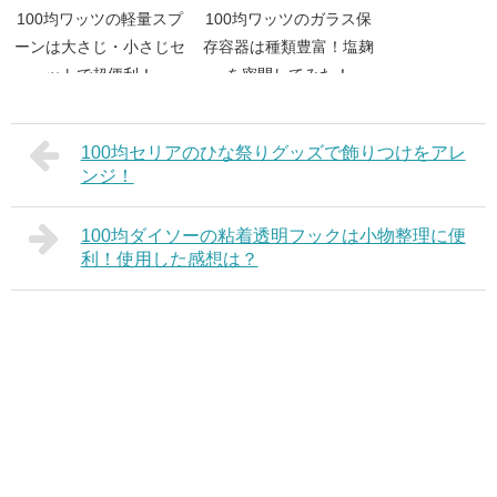
100均ワッツの軽量スプ
100均ワッツのガラス保
ーンは大さじ・小さじセ
存容器は種類豊富！塩麹
ットで超便利！
を密閉してみた！
100均セリアのひな祭りグッズで飾りつけをアレ
ンジ！
100均ダイソーの粘着透明フックは小物整理に便
利！使用した感想は？