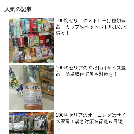
人気の記事
100均セリアのストローは種類豊
富！カップやペットボトル用など
様々！
100均セリアのすだれはサイズ豊
富！簡単取付で暑さ対策を！
100均セリアのオーニングはサイ
ズ豊富！暑さ対策＆節電＆目隠
し！