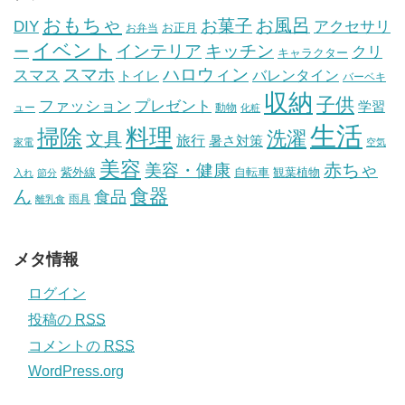
おもちゃ
お風呂
お菓子
DIY
アクセサリ
お正月
お弁当
イベント
インテリア
キッチン
ー
クリ
キャラクター
スマホ
ハロウィン
スマス
トイレ
バレンタイン
バーベキ
収納
子供
ファッション
プレゼント
学習
ュー
動物
化粧
生活
掃除
料理
洗濯
文具
旅行
暑さ対策
家電
空気
美容
赤ちゃ
美容・健康
紫外線
自転車
観葉植物
入れ
節分
食器
ん
食品
雨具
離乳食
メタ情報
ログイン
投稿の
RSS
コメントの
RSS
WordPress.org