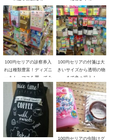
心地＆収納は？
は落ちる？
100均セリアの診察券入
100均セリアの付箋は大
れは種類豊富！ディズニ
きいサイズから透明の物
ー＆トーマスを買ってみ
まで色々揃う！
た！
100均セリアの虫除けグ