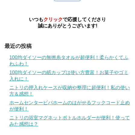
いつも
クリック
で応援してくださり
誠にありがとうございます!
最近の投稿
100均ダイソーの無撚糸タオルが超便利！柔らかくてふ
わふわ！
100均ダイソーの紙カップは使い方豊富！お菓子やゴミ
入れに！
ニトリの押入れケースが収納や整理に超便利！私の使い
方＆感想！
ホームセンタービバホームのはがせるフックコード止め
が便利！
ニトリの浴室マグネットボトルホルダーが便利！使って
みた感想は？